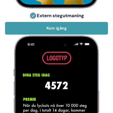
Extern stegutmaning
Kom igång