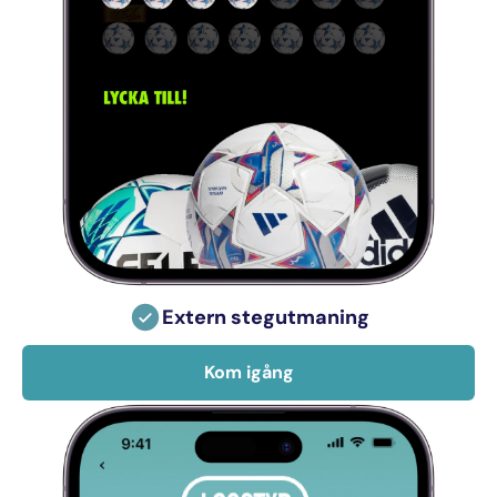
Extern stegutmaning
Kom igång