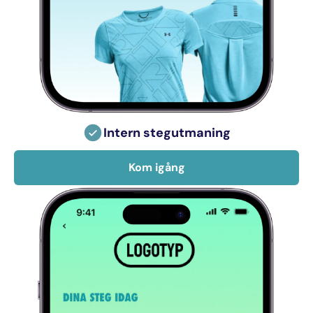
Intern stegutmaning
Kom igång