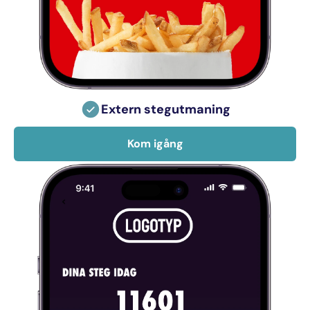
Extern stegutmaning
Kom igång